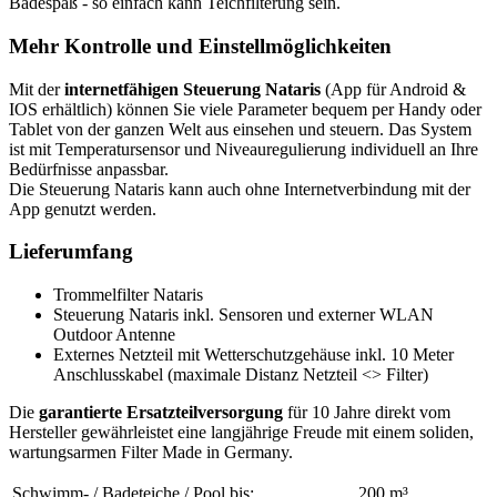
Badespaß - so einfach kann Teichfilterung sein.
Mehr Kontrolle und Einstellmöglichkeiten
Mit der
internetfähigen Steuerung Nataris
(App für Android &
IOS erhältlich) können Sie viele Parameter bequem per Handy oder
Tablet von der ganzen Welt aus einsehen und steuern. Das System
ist mit Temperatursensor und Niveauregulierung individuell an Ihre
Bedürfnisse anpassbar.
Die Steuerung Nataris kann auch ohne Internetverbindung mit der
App genutzt werden.
Lieferumfang
Trommelfilter Nataris
Steuerung Nataris inkl. Sensoren und externer WLAN
Outdoor Antenne
Externes Netzteil mit Wetterschutzgehäuse inkl. 10 Meter
Anschlusskabel (maximale Distanz Netzteil <> Filter)
Die
garantierte Ersatzteilversorgung
für 10 Jahre direkt vom
Hersteller gewährleistet eine langjährige Freude mit einem soliden,
wartungsarmen Filter Made in Germany.
Schwimm- / Badeteiche / Pool bis:
200 m³