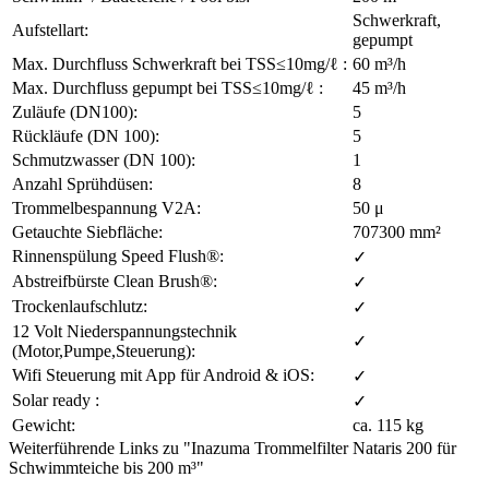
Schwerkraft,
Aufstellart:
gepumpt
Max. Durchfluss Schwerkraft bei TSS≤10mg/ℓ :
60 m³/h
Max. Durchfluss gepumpt bei TSS≤10mg/ℓ :
45 m³/h
Zuläufe (DN100):
5
Rückläufe (DN 100):
5
Schmutzwasser (DN 100):
1
Anzahl Sprühdüsen:
8
Trommelbespannung V2A:
50 μ
Getauchte Siebfläche:
707300 mm²
Rinnenspülung Speed Flush®:
✓
Abstreifbürste Clean Brush®:
✓
Trockenlaufschlutz:
✓
12 Volt Niederspannungstechnik
✓
(Motor,Pumpe,Steuerung):
Wifi Steuerung mit App für Android & iOS:
✓
Solar ready :
✓
Gewicht:
ca. 115 kg
Weiterführende Links zu "Inazuma Trommelfilter Nataris 200 für
Schwimmteiche bis 200 m³"