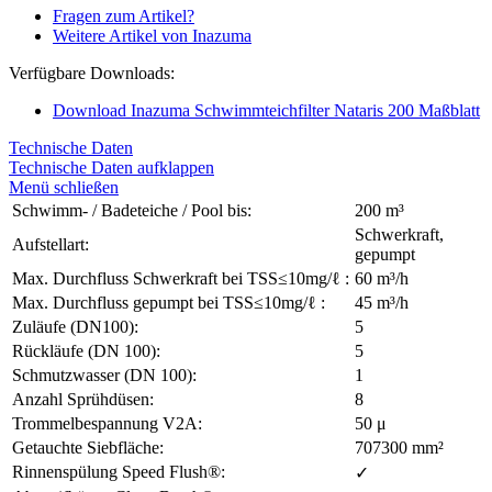
Fragen zum Artikel?
Weitere Artikel von Inazuma
Verfügbare Downloads:
Download Inazuma Schwimmteichfilter Nataris 200 Maßblatt
Technische Daten
Technische Daten aufklappen
Menü schließen
Schwimm- / Badeteiche / Pool bis:
200 m³
Schwerkraft,
Aufstellart:
gepumpt
Max. Durchfluss Schwerkraft bei TSS≤10mg/ℓ :
60 m³/h
Max. Durchfluss gepumpt bei TSS≤10mg/ℓ :
45 m³/h
Zuläufe (DN100):
5
Rückläufe (DN 100):
5
Schmutzwasser (DN 100):
1
Anzahl Sprühdüsen:
8
Trommelbespannung V2A:
50 μ
Getauchte Siebfläche:
707300 mm²
Rinnenspülung Speed Flush®:
✓