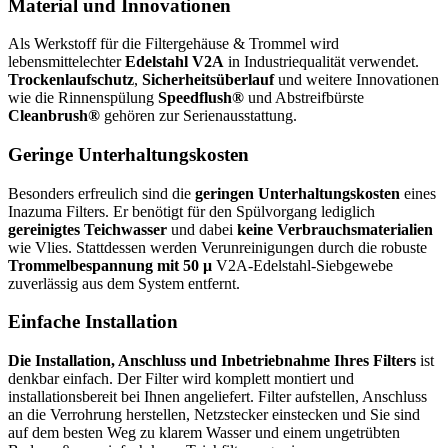
Material und Innovationen
Als Werkstoff für die Filtergehäuse & Trommel wird
lebensmittelechter
Edelstahl V2A
in Industriequalität verwendet.
Trockenlaufschutz
,
Sicherheitsüberlauf
und weitere Innovationen
wie die Rinnenspülung
Speedflush®
und Abstreifbürste
Cleanbrush®
gehören zur Serienausstattung.
Geringe Unterhaltungskosten
Besonders erfreulich sind die
geringen Unterhaltungskosten
eines
Inazuma Filters. Er benötigt für den Spülvorgang lediglich
gereinigtes Teichwasser
und dabei
keine Verbrauchsmaterialien
wie Vlies. Stattdessen werden Verunreinigungen durch die robuste
Trommelbespannung mit 50 μ
V2A-Edelstahl-Siebgewebe
zuverlässig aus dem System entfernt.
Einfache Installation
Die Installation, Anschluss und Inbetriebnahme Ihres Filters
ist
denkbar einfach. Der Filter wird komplett montiert und
installationsbereit bei Ihnen angeliefert. Filter aufstellen, Anschluss
an die Verrohrung herstellen, Netzstecker einstecken und Sie sind
auf dem besten Weg zu klarem Wasser und einem ungetrübten