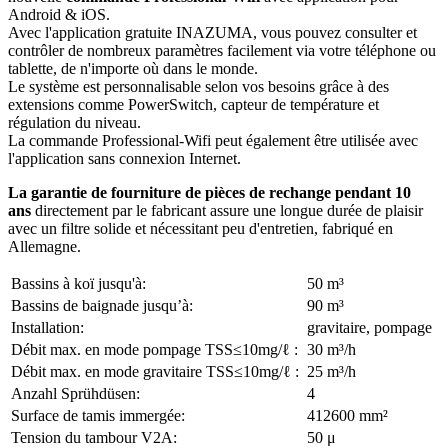
Android & iOS.
Avec l'application gratuite INAZUMA, vous pouvez consulter et
contrôler de nombreux paramètres facilement via votre téléphone ou
tablette, de n'importe où dans le monde.
Le système est personnalisable selon vos besoins grâce à des
extensions comme PowerSwitch, capteur de température et
régulation du niveau.
La commande Professional-Wifi peut également être utilisée avec
l'application sans connexion Internet.
La garantie de fourniture de pièces de rechange pendant 10
ans
directement par le fabricant assure une longue durée de plaisir
avec un filtre solide et nécessitant peu d'entretien, fabriqué en
Allemagne.
Bassins à koï jusqu'à:
50 m³
Bassins de baignade jusqu’à:
90 m³
Installation:
gravitaire, pompage
Débit max. en mode pompage TSS≤10mg/ℓ :
30 m³/h
Débit max. en mode gravitaire TSS≤10mg/ℓ :
25 m³/h
Anzahl Sprühdüsen:
4
Surface de tamis immergée:
412600 mm²
Tension du tambour V2A:
50 μ