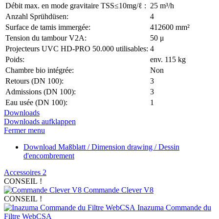
Débit max. en mode gravitaire TSS≤10mg/ℓ :
25 m³/h
Anzahl Sprühdüsen:
4
Surface de tamis immergée:
412600 mm²
Tension du tambour V2A:
50 μ
Projecteurs UVC HD-PRO 50.000 utilisables:
4
Poids:
env. 115 kg
Chambre bio intégrée:
Non
Retours (DN 100):
3
Admissions (DN 100):
3
Eau usée (DN 100):
1
Downloads
Downloads aufklappen
Fermer menu
Download
Maßblatt / Dimension drawing / Dessin
d'encombrement
Accessoires
2
CONSEIL !
Commande Clever V8
CONSEIL !
Inazuma Commande du
Filtre WebCSA