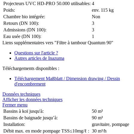
Projecteurs UVC HD-PRO 50.000 utilisables:
4
Poids:
env. 115 kg
Chambre bio intégrée:
Non
Retours (DN 100):
3
Admissions (DN 100):
3
Eau usée (DN 100):
1
Liens supplémentaires vers "Filtre à tambour Quantum 90"
Questions sur l'article ?
Autres articles de Inazuma
Téléchargements disponibles :
Téléchargement Maßblatt / Dimension drawing / Dessin
d'encombrement
Données techniques
Afficher les données techniques
Fermer menu
Bassins à koï jusqu'à:
50 m³
Bassins de baignade jusqu’à:
90 m³
Installation:
gravitaire, pompage
Débit max. en mode pompage TSS≤10mg/ℓ :
30 m³/h