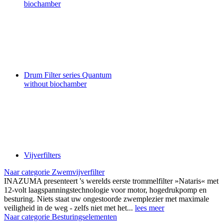
biochamber
Drum Filter series Quantum
without biochamber
Vijverfilters
Naar categorie Zwemvijverfilter
INAZUMA presenteert 's werelds eerste trommelfilter »Nataris« met
12-volt laagspanningstechnologie voor motor, hogedrukpomp en
besturing. Niets staat uw ongestoorde zwemplezier met maximale
veiligheid in de weg - zelfs niet met het...
lees meer
Naar categorie Besturingselementen