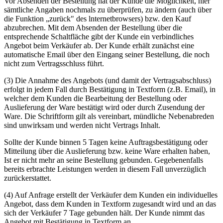
Vor Absenden der Bestellung hat der Kunde die Möglichkeit, hier
sämtliche Angaben nochmals zu überprüfen, zu ändern (auch über
die Funktion „zurück" des lnternetbrowsers) bzw. den Kauf
abzubrechen. Mit dem Absenden der Bestellung über die
entsprechende Schaltfläche gibt der Kunde ein verbindliches
Angebot beim Verkäufer ab. Der Kunde erhält zunächst eine
automatische Email über den Eingang seiner Bestellung, die noch
nicht zum Vertragsschluss führt.
(3) Die Annahme des Angebots (und damit der Vertragsabschluss)
erfolgt in jedem Fall durch Bestätigung in Textform (z.B. Email), in
welcher dem Kunden die Bearbeitung der Bestellung oder
Auslieferung der Ware bestätigt wird oder durch Zusendung der
Ware. Die Schriftform gilt als vereinbart, mündliche Nebenabreden
sind unwirksam und werden nicht Vertrags Inhalt.
Sollte der Kunde binnen 5 Tagen keine Auftragsbestätigung oder
Mitteilung über die Auslieferung bzw. keine Ware erhalten haben,
Ist er nicht mehr an seine Bestellung gebunden. Gegebenenfalls
bereits erbrachte Leistungen werden in diesem Fall unverzüglich
zurückerstattet.
(4) Auf Anfrage erstellt der Verkäufer dem Kunden ein individuelles
Angebot, dass dem Kunden in Textform zugesandt wird und an das
sich der Verkäufer 7 Tage gebunden hält. Der Kunde nimmt das
Angebot mit Bestätigung in Textform an.