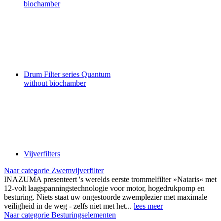
biochamber
Drum Filter series Quantum
without biochamber
Vijverfilters
Naar categorie Zwemvijverfilter
INAZUMA presenteert 's werelds eerste trommelfilter »Nataris« met
12-volt laagspanningstechnologie voor motor, hogedrukpomp en
besturing. Niets staat uw ongestoorde zwemplezier met maximale
veiligheid in de weg - zelfs niet met het...
lees meer
Naar categorie Besturingselementen