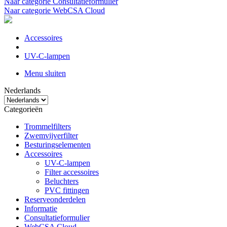
Naar categorie Consultatieformulier
Naar categorie WebCSA Cloud
Accessoires
UV-C-lampen
Menu sluiten
Nederlands
Categorieën
Trommelfilters
Zwemvijverfilter
Besturingselementen
Accessoires
UV-C-lampen
Filter accessoires
Beluchters
PVC fittingen
Reserveonderdelen
Informatie
Consultatieformulier
WebCSA Cloud